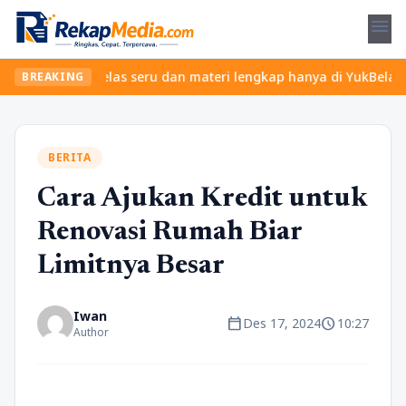
menu
emukan kelas seru dan materi lengkap hanya di YukBelajar.com. Mu
BREAKING
BERITA
Cara Ajukan Kredit untuk
Renovasi Rumah Biar
Limitnya Besar
Iwan
calendar_today
schedule
Des 17, 2024
10:27
Author