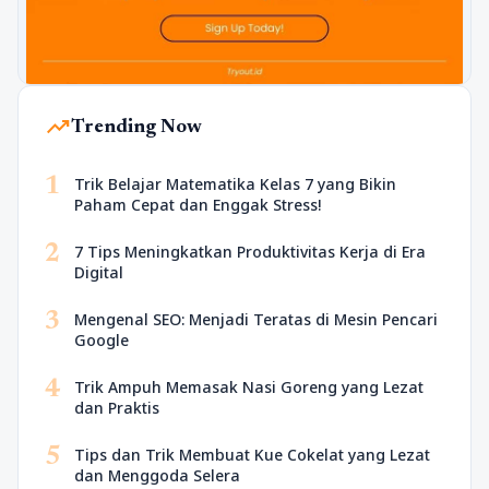
trending_up
Trending Now
1
Trik Belajar Matematika Kelas 7 yang Bikin
Paham Cepat dan Enggak Stress!
2
7 Tips Meningkatkan Produktivitas Kerja di Era
Digital
3
Mengenal SEO: Menjadi Teratas di Mesin Pencari
Google
4
Trik Ampuh Memasak Nasi Goreng yang Lezat
dan Praktis
5
Tips dan Trik Membuat Kue Cokelat yang Lezat
dan Menggoda Selera