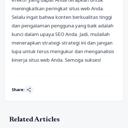
meningkatkan peringkat situs web Anda.
Selalu ingat bahwa konten berkualitas tinggi
dan pengalaman pengguna yang baik adalah
kunci dalam upaya SEO Anda. Jadi, mulailah
menerapkan strategi-strategi ini dan jangan
lupa untuk terus mengukur dan menganalisis
kinerja situs web Anda. Semoga sukses!
share
Share:
Related Articles