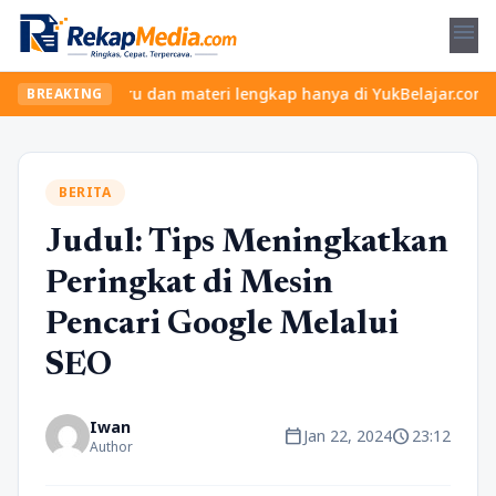
menu
las seru dan materi lengkap hanya di YukBelajar.com. Mulai langk
BREAKING
BERITA
Judul: Tips Meningkatkan
Peringkat di Mesin
Pencari Google Melalui
SEO
Iwan
calendar_today
schedule
Jan 22, 2024
23:12
Author