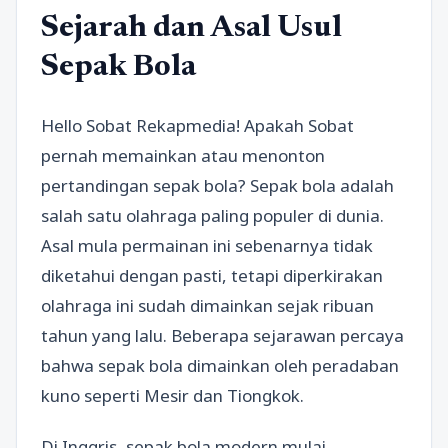
Sejarah dan Asal Usul
Sepak Bola
Hello Sobat Rekapmedia! Apakah Sobat
pernah memainkan atau menonton
pertandingan sepak bola? Sepak bola adalah
salah satu olahraga paling populer di dunia.
Asal mula permainan ini sebenarnya tidak
diketahui dengan pasti, tetapi diperkirakan
olahraga ini sudah dimainkan sejak ribuan
tahun yang lalu. Beberapa sejarawan percaya
bahwa sepak bola dimainkan oleh peradaban
kuno seperti Mesir dan Tiongkok.
Di Inggris, sepak bola modern mulai