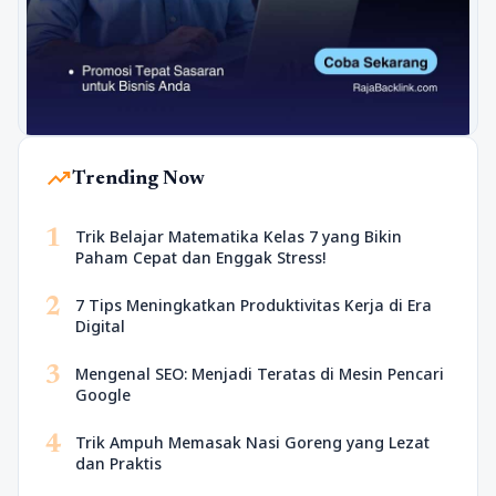
trending_up
Trending Now
1
Trik Belajar Matematika Kelas 7 yang Bikin
Paham Cepat dan Enggak Stress!
2
7 Tips Meningkatkan Produktivitas Kerja di Era
Digital
3
Mengenal SEO: Menjadi Teratas di Mesin Pencari
Google
4
Trik Ampuh Memasak Nasi Goreng yang Lezat
dan Praktis