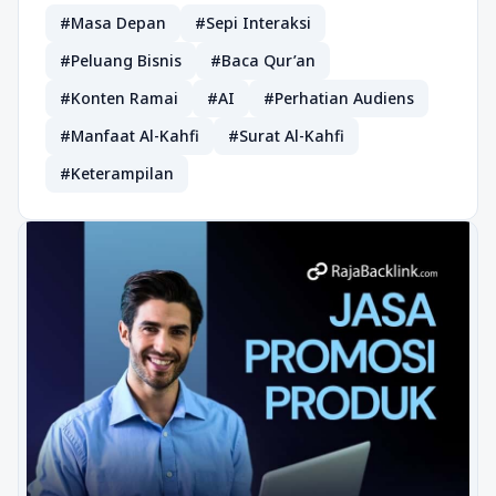
#Masa Depan
#Sepi Interaksi
#Peluang Bisnis
#Baca Qur’an
#Konten Ramai
#AI
#Perhatian Audiens
#Manfaat Al-Kahfi
#Surat Al-Kahfi
#Keterampilan