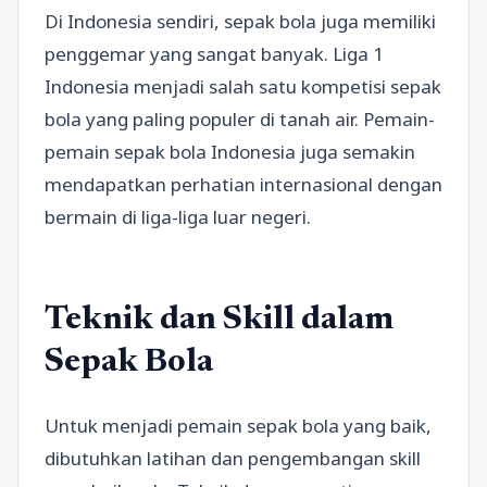
Di Indonesia sendiri, sepak bola juga memiliki
penggemar yang sangat banyak. Liga 1
Indonesia menjadi salah satu kompetisi sepak
bola yang paling populer di tanah air. Pemain-
pemain sepak bola Indonesia juga semakin
mendapatkan perhatian internasional dengan
bermain di liga-liga luar negeri.
Teknik dan Skill dalam
Sepak Bola
Untuk menjadi pemain sepak bola yang baik,
dibutuhkan latihan dan pengembangan skill