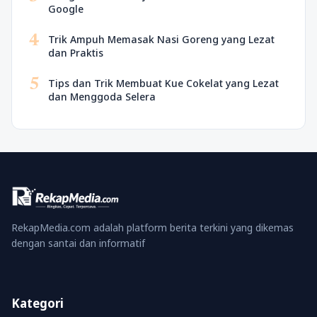
Google
4
Trik Ampuh Memasak Nasi Goreng yang Lezat
dan Praktis
5
Tips dan Trik Membuat Kue Cokelat yang Lezat
dan Menggoda Selera
RekapMedia.com adalah platform berita terkini yang dikemas
dengan santai dan informatif
Kategori