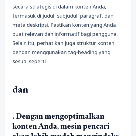
secara strategis di dalam konten Anda,
termasuk di judul, subjudul, paragraf, dan
meta deskripsi. Pastikan konten yang Anda
buat relevan dan informatif bagi pengguna.
Selain itu, perhatikan juga struktur konten
dengan menggunakan tag-heading yang
sesuai seperti
dan
. Dengan mengoptimalkan
konten Anda, mesin pencari