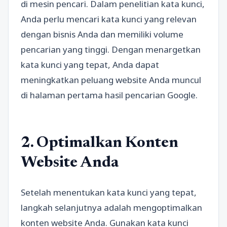
di mesin pencari. Dalam penelitian kata kunci,
Anda perlu mencari kata kunci yang relevan
dengan bisnis Anda dan memiliki volume
pencarian yang tinggi. Dengan menargetkan
kata kunci yang tepat, Anda dapat
meningkatkan peluang website Anda muncul
di halaman pertama hasil pencarian Google.
2. Optimalkan Konten
Website Anda
Setelah menentukan kata kunci yang tepat,
langkah selanjutnya adalah mengoptimalkan
konten website Anda. Gunakan kata kunci