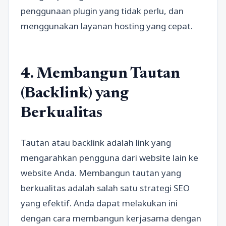
penggunaan plugin yang tidak perlu, dan
menggunakan layanan hosting yang cepat.
4. Membangun Tautan
(Backlink) yang
Berkualitas
Tautan atau backlink adalah link yang
mengarahkan pengguna dari website lain ke
website Anda. Membangun tautan yang
berkualitas adalah salah satu strategi SEO
yang efektif. Anda dapat melakukan ini
dengan cara membangun kerjasama dengan