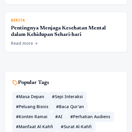
BERITA
Pentingnya Menjaga Kesehatan Mental
dalam Kehidupan Sehari-hari
Read more
arrow_forward
sell
Popular Tags
#Masa Depan
#Sepi Interaksi
#Peluang Bisnis
#Baca Qur’an
#Konten Ramai
#AI
#Perhatian Audiens
#Manfaat Al-Kahfi
#Surat Al-Kahfi