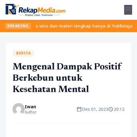
menu
an kelas seru dan materi lengkap hanya di YukBelajar.com. Mulai 
BREAKING
BERITA
Mengenal Dampak Positif
Berkebun untuk
Kesehatan Mental
Iwan
calendar_today
schedule
Des 01, 2023
20:12
Author