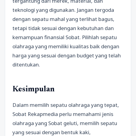
tergantung dari merek, material, dan
teknologi yang digunakan. Jangan tergoda
dengan sepatu mahal yang terlihat bagus,
tetapi tidak sesuai dengan kebutuhan dan
kemampuan finansial Sobat. Pilihlah sepatu
olahraga yang memiliki kualitas baik dengan
harga yang sesuai dengan budget yang telah
ditentukan.
Kesimpulan
Dalam memilih sepatu olahraga yang tepat,
Sobat Rekapmedia perlu memahami jenis
olahraga yang Sobat geluti, memilih sepatu
yang sesuai dengan bentuk kaki,