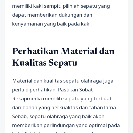
memiliki kaki sempit, pilihlah sepatu yang
dapat memberikan dukungan dan
kenyamanan yang baik pada kaki.
Perhatikan Material dan
Kualitas Sepatu
Material dan kualitas sepatu olahraga juga
perlu diperhatikan. Pastikan Sobat
Rekapmedia memilih sepatu yang terbuat
dari bahan yang berkualitas dan tahan lama.
Sebab, sepatu olahraga yang baik akan
memberikan perlindungan yang optimal pada