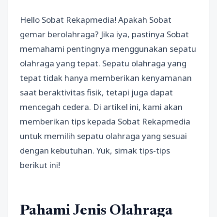
Hello Sobat Rekapmedia! Apakah Sobat
gemar berolahraga? Jika iya, pastinya Sobat
memahami pentingnya menggunakan sepatu
olahraga yang tepat. Sepatu olahraga yang
tepat tidak hanya memberikan kenyamanan
saat beraktivitas fisik, tetapi juga dapat
mencegah cedera. Di artikel ini, kami akan
memberikan tips kepada Sobat Rekapmedia
untuk memilih sepatu olahraga yang sesuai
dengan kebutuhan. Yuk, simak tips-tips
berikut ini!
Pahami Jenis Olahraga