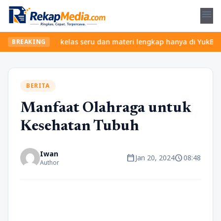
menu
? Temukan kelas seru dan materi lengkap hanya di YukBelajar.com.
BREAKING
BERITA
Manfaat Olahraga untuk
Kesehatan Tubuh
Iwan
calendar_today
schedule
Jan 20, 2024
08:48
Author