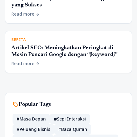
yang Sukses
Read more
arrow_forward
BERITA
Artikel SEO: Meningkatkan Peringkat di
Mesin Pencari Google dengan “{keyword}”
Read more
arrow_forward
sell
Popular Tags
#Masa Depan
#Sepi Interaksi
#Peluang Bisnis
#Baca Qur’an