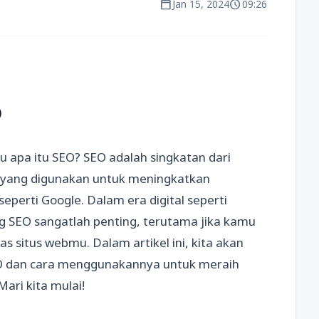
calendar_today
schedule
Jan 15, 2024
09:26
O
 apa itu SEO? SEO adalah singkatan dari
k yang digunakan untuk meningkatkan
seperti Google. Dalam era digital seperti
g SEO sangatlah penting, terutama jika kamu
as situs webmu. Dalam artikel ini, kita akan
EO dan cara menggunakannya untuk meraih
Mari kita mulai!