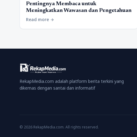
Pentingnya Membaca untuk
Meningkatkan Wawasan dan Pengetahuan
Read more
arrow_forward
RekapMedia.com adalah platform berita terkini yang
dikemas dengan santai dan informatif
© 2026 RekapMedia.com. All rights reserved.