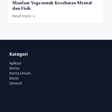
Manfaat Yoga untuk Kesehatan Mental
dan Fisik
Read more
arrow_forward
Kategori
Aplikasi
Berita
Berita Umum
Bisnis
General