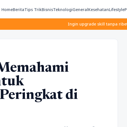
Home
Berita
Tips Trik
Bisnis
Teknologi
General
Kesehatan
Lifestyle
P
Ingin upgrade skill tanpa ribet? Temukan k
 Memahami
ntuk
Peringkat di