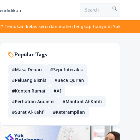
search
endidikan
elas seru dan materi lengkap hanya di YukBelajar.com. Mulai lang
sell
Popular Tags
#Masa Depan
#Sepi Interaksi
#Peluang Bisnis
#Baca Qur’an
#Konten Ramai
#AI
#Perhatian Audiens
#Manfaat Al-Kahfi
#Surat Al-Kahfi
#Keterampilan