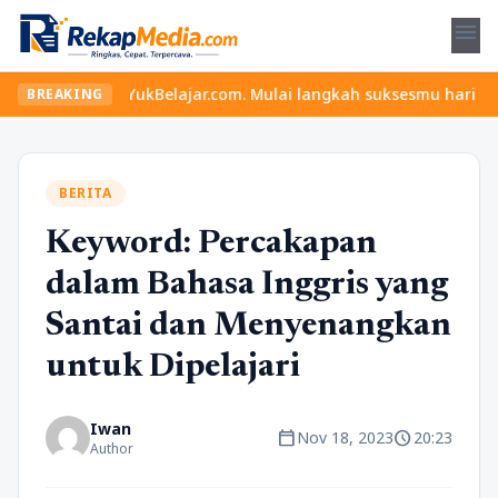
menu
i YukBelajar.com. Mulai langkah suksesmu hari ini! • Mau lulus? 
BREAKING
BERITA
Keyword: Percakapan
dalam Bahasa Inggris yang
Santai dan Menyenangkan
untuk Dipelajari
Iwan
calendar_today
schedule
Nov 18, 2023
20:23
Author