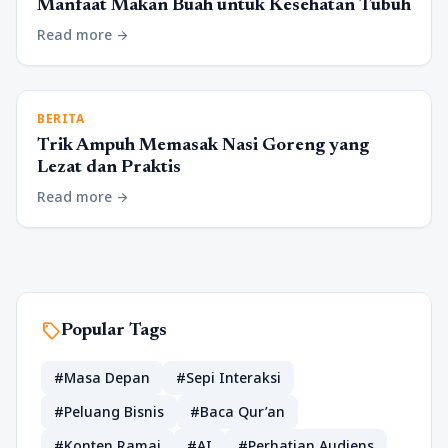
Manfaat Makan Buah untuk Kesehatan Tubuh
Read more
arrow_forward
BERITA
Trik Ampuh Memasak Nasi Goreng yang
Lezat dan Praktis
Read more
arrow_forward
sell
Popular Tags
#Masa Depan
#Sepi Interaksi
#Peluang Bisnis
#Baca Qur’an
#Konten Ramai
#AI
#Perhatian Audiens