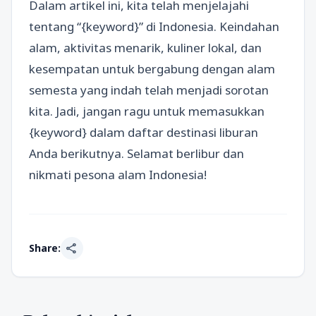
Dalam artikel ini, kita telah menjelajahi
tentang “{keyword}” di Indonesia. Keindahan
alam, aktivitas menarik, kuliner lokal, dan
kesempatan untuk bergabung dengan alam
semesta yang indah telah menjadi sorotan
kita. Jadi, jangan ragu untuk memasukkan
{keyword} dalam daftar destinasi liburan
Anda berikutnya. Selamat berlibur dan
nikmati pesona alam Indonesia!
share
Share: