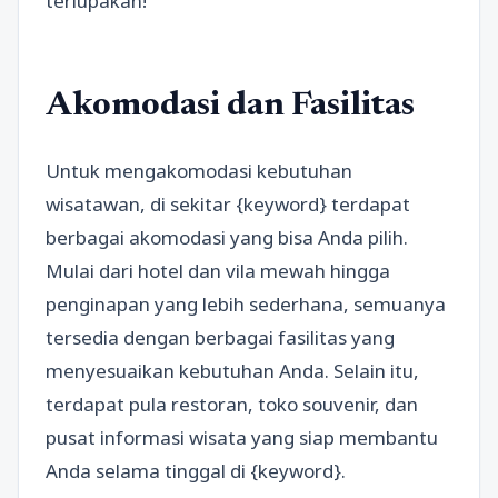
terlupakan!
Akomodasi dan Fasilitas
Untuk mengakomodasi kebutuhan
wisatawan, di sekitar {keyword} terdapat
berbagai akomodasi yang bisa Anda pilih.
Mulai dari hotel dan vila mewah hingga
penginapan yang lebih sederhana, semuanya
tersedia dengan berbagai fasilitas yang
menyesuaikan kebutuhan Anda. Selain itu,
terdapat pula restoran, toko souvenir, dan
pusat informasi wisata yang siap membantu
Anda selama tinggal di {keyword}.