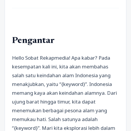
Pengantar
Hello Sobat Rekapmedia! Apa kabar? Pada
kesempatan kali ini, kita akan membahas
salah satu keindahan alam Indonesia yang
menakjubkan, yaitu “{keyword}”. Indonesia
memang kaya akan keindahan alamnya. Dari
ujung barat hingga timur, kita dapat
menemukan berbagai pesona alam yang
memukau hati. Salah satunya adalah
“{keyword}”. Mari kita eksplorasi lebih dalam