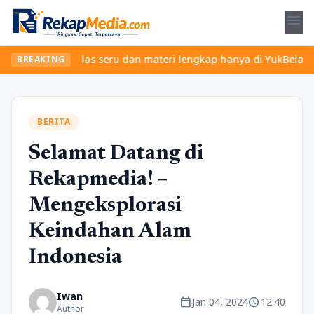
menu
mukan kelas seru dan materi lengkap hanya di YukBelajar.com. Mula
BREAKING
BERITA
Selamat Datang di
Rekapmedia! –
Mengeksplorasi
Keindahan Alam
Indonesia
Iwan
calendar_today
schedule
Jan 04, 2024
12:40
Author