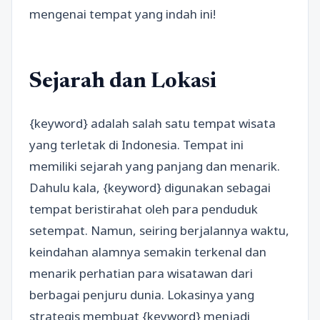
mengenai tempat yang indah ini!
Sejarah dan Lokasi
{keyword} adalah salah satu tempat wisata
yang terletak di Indonesia. Tempat ini
memiliki sejarah yang panjang dan menarik.
Dahulu kala, {keyword} digunakan sebagai
tempat beristirahat oleh para penduduk
setempat. Namun, seiring berjalannya waktu,
keindahan alamnya semakin terkenal dan
menarik perhatian para wisatawan dari
berbagai penjuru dunia. Lokasinya yang
strategis membuat {keyword} menjadi