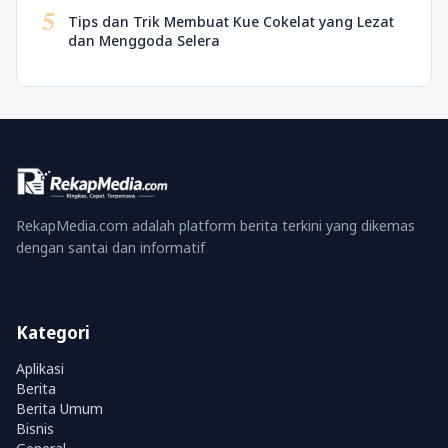
5
Tips dan Trik Membuat Kue Cokelat yang Lezat
dan Menggoda Selera
RekapMedia.com adalah platform berita terkini yang dikemas
dengan santai dan informatif
Kategori
Aplikasi
Berita
Berita Umum
Bisnis