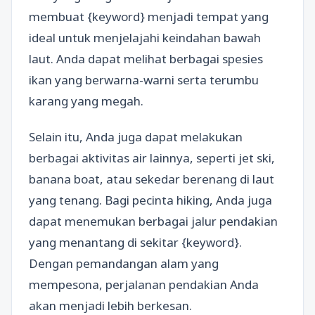
membuat {keyword} menjadi tempat yang
ideal untuk menjelajahi keindahan bawah
laut. Anda dapat melihat berbagai spesies
ikan yang berwarna-warni serta terumbu
karang yang megah.
Selain itu, Anda juga dapat melakukan
berbagai aktivitas air lainnya, seperti jet ski,
banana boat, atau sekedar berenang di laut
yang tenang. Bagi pecinta hiking, Anda juga
dapat menemukan berbagai jalur pendakian
yang menantang di sekitar {keyword}.
Dengan pemandangan alam yang
mempesona, perjalanan pendakian Anda
akan menjadi lebih berkesan.