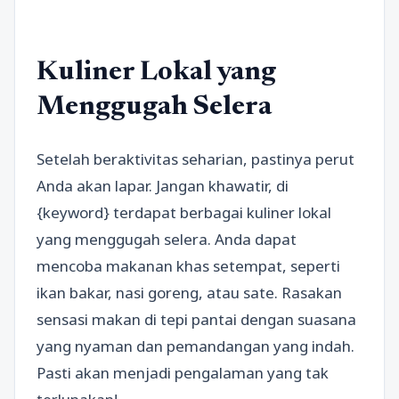
Kuliner Lokal yang
Menggugah Selera
Setelah beraktivitas seharian, pastinya perut
Anda akan lapar. Jangan khawatir, di
{keyword} terdapat berbagai kuliner lokal
yang menggugah selera. Anda dapat
mencoba makanan khas setempat, seperti
ikan bakar, nasi goreng, atau sate. Rasakan
sensasi makan di tepi pantai dengan suasana
yang nyaman dan pemandangan yang indah.
Pasti akan menjadi pengalaman yang tak