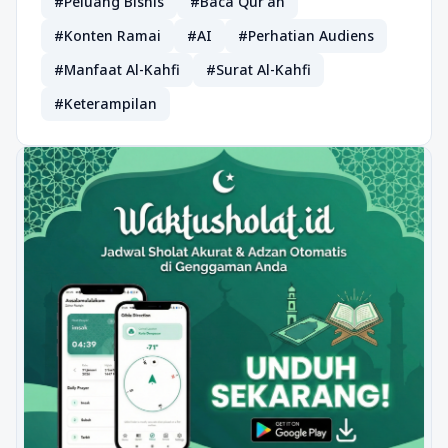
#Peluang Bisnis
#Baca Qur’an
#Konten Ramai
#AI
#Perhatian Audiens
#Manfaat Al-Kahfi
#Surat Al-Kahfi
#Keterampilan