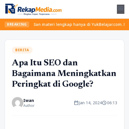
menu
s seru dan materi lengkap hanya di YukBelajar.com. Mulai langkah
BREAKING
BERITA
Apa Itu SEO dan
Bagaimana Meningkatkan
Peringkat di Google?
Iwan
calendar_today
schedule
Jan 14, 2024
06:13
Author