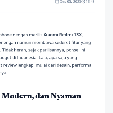
calendar_today
schedule
Des 05, 2025
13:48
phone dengan merilis
Xiaomi Redmi 13X
,
enengah namun membawa sederet fitur yang
 Tidak heran, sejak perilisannya, ponsel ini
dget di Indonesia. Lalu, apa saja yang
t review lengkap, mulai dari desain, performa,
nya.
e, Modern, dan Nyaman