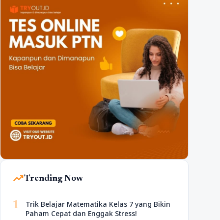
trending_up
Trending Now
1
Trik Belajar Matematika Kelas 7 yang Bikin
Paham Cepat dan Enggak Stress!