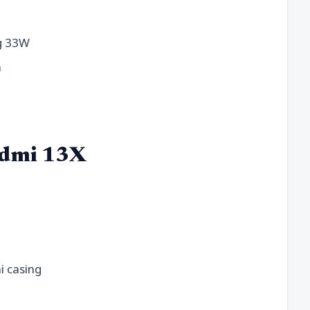
ng 33W
m
edmi 13X
i casing