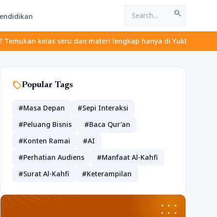
search
endidikan
s seru dan materi lengkap hanya di YukBelajar.com. Mulai langkah
sell
Popular Tags
#Masa Depan
#Sepi Interaksi
#Peluang Bisnis
#Baca Qur’an
#Konten Ramai
#AI
#Perhatian Audiens
#Manfaat Al-Kahfi
#Surat Al-Kahfi
#Keterampilan