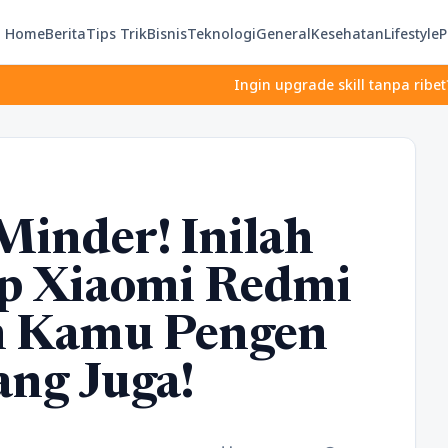
Home
Berita
Tips Trik
Bisnis
Teknologi
General
Kesehatan
Lifestyle
P
Ingin upgrade skill tanpa ribet? Temukan kela
Minder! Inilah
p Xiaomi Redmi
n Kamu Pengen
ng Juga!