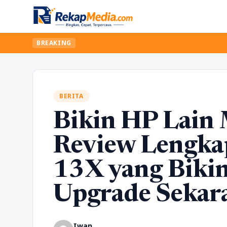
BREAKING
BERITA
Bikin HP Lain 
Review Lengka
13X yang Biki
Upgrade Sekara
Iwan