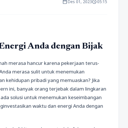
calendar_today
schedule
Des 01, 2023
05:15
 Energi Anda dengan Bijak
nah merasa hancur karena pekerjaan terus-
Anda merasa sulit untuk menemukan
an kehidupan pribadi yang memuaskan? Jika
odern ini, banyak orang terjebak dalam lingkaran
, ada solusi untuk menemukan keseimbangan
enginvestasikan waktu dan energi Anda dengan