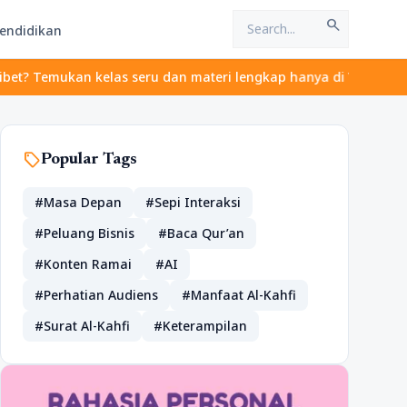
search
endidikan
kan kelas seru dan materi lengkap hanya di YukBelajar.com. Mulai
sell
Popular Tags
#Masa Depan
#Sepi Interaksi
#Peluang Bisnis
#Baca Qur’an
#Konten Ramai
#AI
#Perhatian Audiens
#Manfaat Al-Kahfi
#Surat Al-Kahfi
#Keterampilan