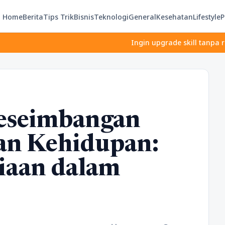
Home
Berita
Tips Trik
Bisnis
Teknologi
General
Kesehatan
Lifestyle
P
Ingin upgrade skill tanpa ribet? Temu
seimbangan
an Kehidupan:
iaan dalam