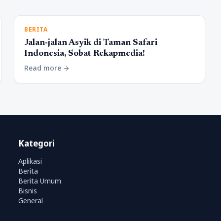
BERITA
Jalan-jalan Asyik di Taman Safari
Indonesia, Sobat Rekapmedia!
Read more
arrow_forward
Kategori
Aplikasi
Berita
Berita Umum
Bisnis
General