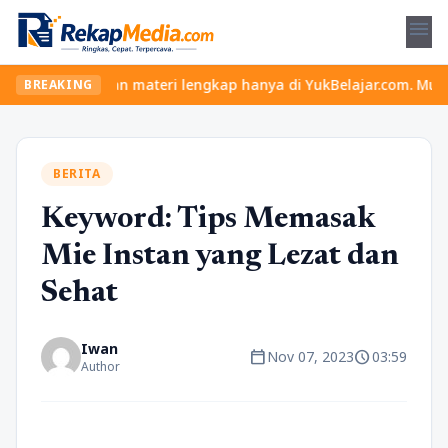
menu
 seru dan materi lengkap hanya di YukBelajar.com. Mulai langkah 
BREAKING
BERITA
Keyword: Tips Memasak
Mie Instan yang Lezat dan
Sehat
Iwan
calendar_today
schedule
Nov 07, 2023
03:59
Author