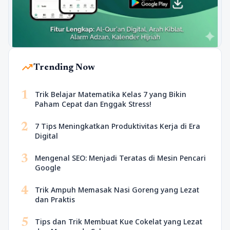
trending_up
Trending Now
1
Trik Belajar Matematika Kelas 7 yang Bikin
Paham Cepat dan Enggak Stress!
2
7 Tips Meningkatkan Produktivitas Kerja di Era
Digital
3
Mengenal SEO: Menjadi Teratas di Mesin Pencari
Google
4
Trik Ampuh Memasak Nasi Goreng yang Lezat
dan Praktis
5
Tips dan Trik Membuat Kue Cokelat yang Lezat