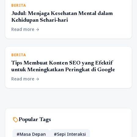
BERITA
Judul: Menjaga Kesehatan Mental dalam
Kehidupan Sehari-hari
Read more
arrow_forward
BERITA
Tips Membuat Konten SEO yang Efektif
untuk Meningkatkan Peringkat di Google
Read more
arrow_forward
sell
Popular Tags
#Masa Depan
#Sepi Interaksi