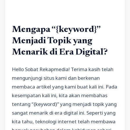
Mengapa “{keyword}”
Menjadi Topik yang
Menarik di Era Digital?
Hello Sobat Rekapmedia! Terima kasih telah
mengunjungi situs kami dan berkenan
membaca artikel yang kami buat kali ini. Pada
kesempatan kali ini, kita akan membahas
tentang “{keyword}” yang menjadi topik yang
sangat menarik di era digital ini. Seperti yang
kita tahu, teknologi internet telah membawa