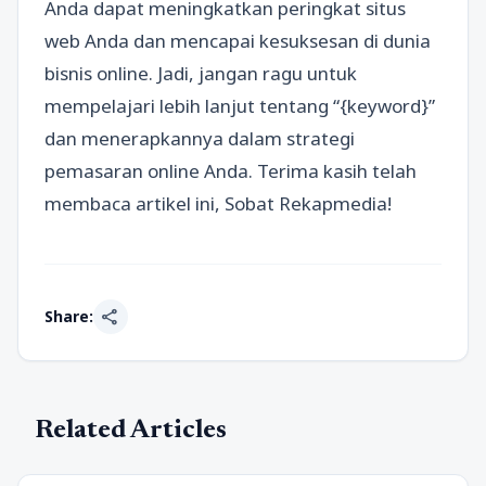
Anda dapat meningkatkan peringkat situs
web Anda dan mencapai kesuksesan di dunia
bisnis online. Jadi, jangan ragu untuk
mempelajari lebih lanjut tentang “{keyword}”
dan menerapkannya dalam strategi
pemasaran online Anda. Terima kasih telah
membaca artikel ini, Sobat Rekapmedia!
share
Share:
Related Articles