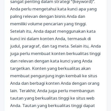
sangat penting dalam strategi “{keyword}”.
Anda perlu mengetahui kata kunci apa yang
paling relevan dengan bisnis Anda dan
memiliki volume pencarian yang tinggi.
Setelah itu, Anda dapat menggunakan kata
kunci ini dalam konten Anda, termasuk di
judul, paragraf, dan tag meta. Selain itu, Anda
juga perlu membuat konten berkualitas tinggi
dan relevan dengan kata kunci yang Anda
targetkan. Konten yang berkualitas akan
membuat pengunjung ingin kembali ke situs
Anda dan berbagi konten Anda dengan orang
lain. Terakhir, Anda juga perlu membangun
tautan yang berkualitas tinggi ke situs web
Anda. Tautan yang berkualitas tinggi dapat